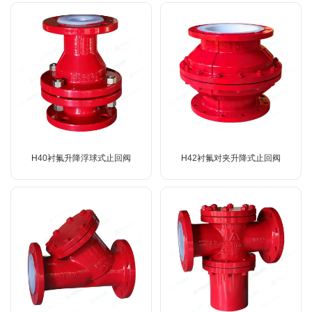
H40衬氟升降浮球式止回阀
H42衬氟对夹升降式止回阀