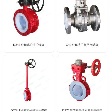
D341衬氟蜗轮法兰蝶阀
Q41衬氟法兰高平台球阀
DC341衬氟加长杆法兰蝶阀
D371带信号反馈衬氟对夹蝶阀