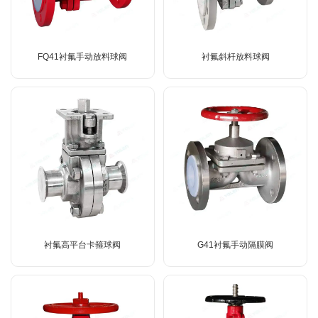
FQ41衬氟手动放料球阀
衬氟斜杆放料球阀
衬氟高平台卡箍球阀
G41衬氟手动隔膜阀