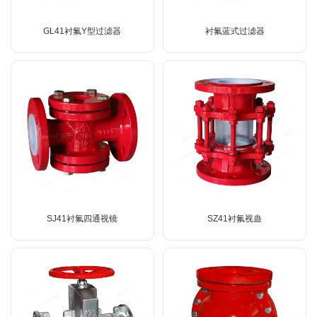
GL41衬氟Y型过滤器
衬氟蓝式过滤器
SJ41衬氟四通视镜
SZ41衬氟视蛊