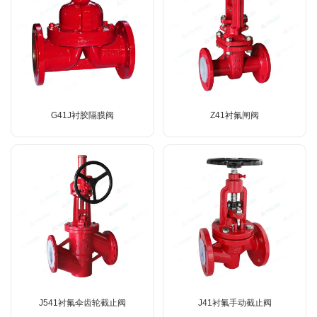
G41J衬胶隔膜阀
Z41衬氟闸阀
J541衬氟伞齿轮截止阀
J41衬氟手动截止阀