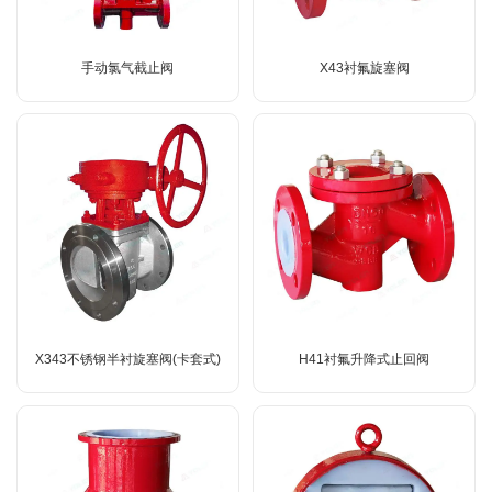
手动氯气截止阀
X43衬氟旋塞阀
X343不锈钢半衬旋塞阀(卡套式)
H41衬氟升降式止回阀