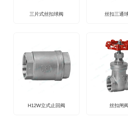
三片式丝扣球阀
丝扣三通
H12W立式止回阀
丝扣闸