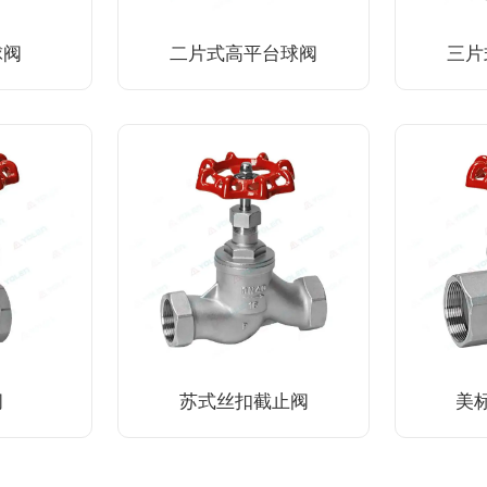
球阀
二片式高平台球阀
三片
阀
苏式丝扣截止阀
美