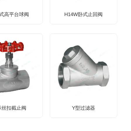
式高平台球阀
H14W卧式止回阀
标丝扣截止阀
Y型过滤器