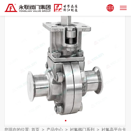
集团站点
您现在的位置:
首页
>
产品中心
>
衬氟阀门系列
>
衬氟高平台卡