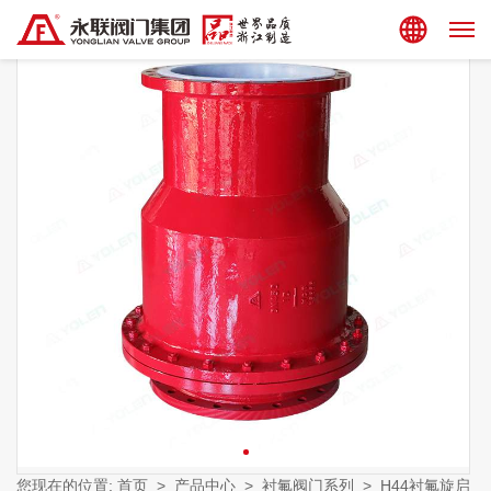
集团站点
您现在的位置:
首页
>
产品中心
>
衬氟阀门系列
>
H44衬氟旋启