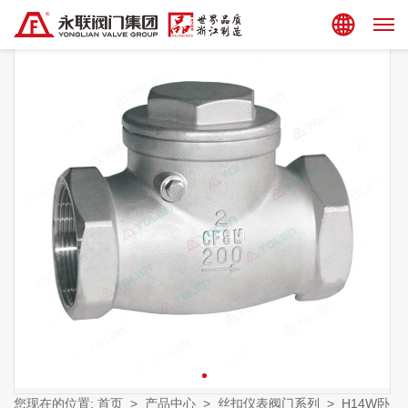
集团站点
您现在的位置:
首页
>
产品中心
>
丝扣仪表阀门系列
>
H14W卧