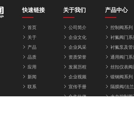
快速链接
关于我们
产品中心
首页
公司简介
控制阀系列
关于
企业文化
衬氟阀门系
产品
企业风采
衬氟泵及管
品质
资质荣誉
通用阀门系
应用
发展历程
丝扣仪表阀
新闻
企业视频
锻钢阀系列
联系
宣传手册
隔膜阀/法
合作伙伴
水力控制阀
权所有© 2026 浙江永联阀门集团有限公司 技术支持：
FSQCN阀
本网站为企业官方网站，如涉及侵权及违规行为，请及时联系我们进行更新和删除！