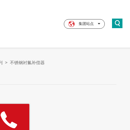
集团站点
列
>
不锈钢衬氟补偿器