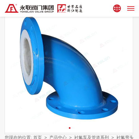
集团站点
您现在的位置:
首页
>
产品中心
>
衬氟泵及管道系列
>
衬氟弯头