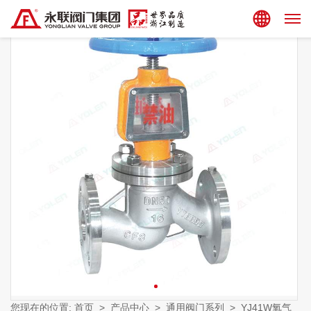
集团站点
您现在的位置:
首页
>
产品中心
>
通用阀门系列
>
YJ41W氧气