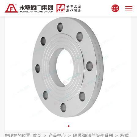
集团站点
您现在的位置:
首页
>
产品中心
>
隔膜阀/法兰管件系列
>
板式