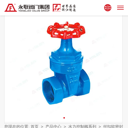
集团站点
您现在的位置:
首页
>
产品中心
>
水力控制阀系列
>
丝扣软密封