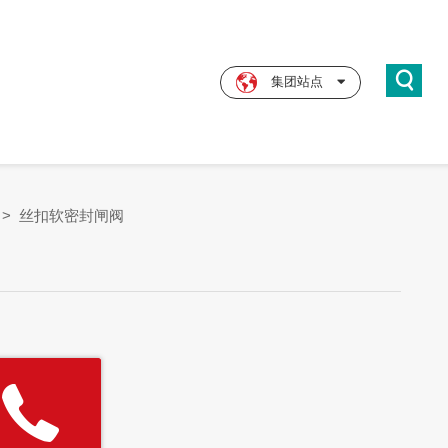
集团站点
>
丝扣软密封闸阀