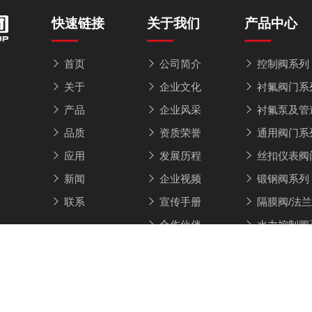
快速链接
关于我们
产品中心
首页
公司简介
控制阀系列
关于
企业文化
衬氟阀门系
产品
企业风采
衬氟泵及管
品质
资质荣誉
通用阀门系
应用
发展历程
丝扣仪表阀
新闻
企业视频
锻钢阀系列
联系
宣传手册
隔膜阀/法
合作伙伴
水力控制阀
权所有© 2026 浙江永联阀门集团有限公司 技术支持：
FSQCN阀
本网站为企业官方网站，如涉及侵权及违规行为，请及时联系我们进行更新和删除！