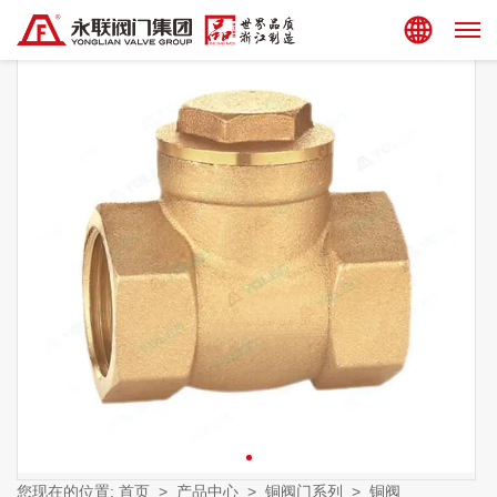
集团站点
您现在的位置:
首页
>
产品中心
>
铜阀门系列
>
铜阀