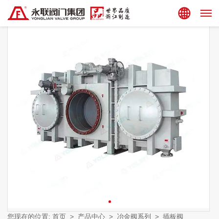
集团站点
您现在的位置:
首页
>
产品中心
>
冶金阀系列
>
插板阀