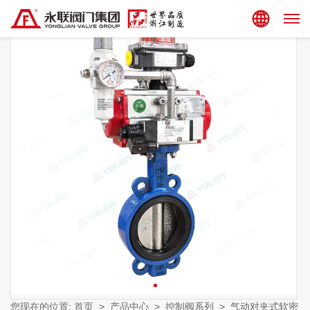
集团站点
您现在的位置:
首页
>
产品中心
>
控制阀系列
>
气动对夹式软密